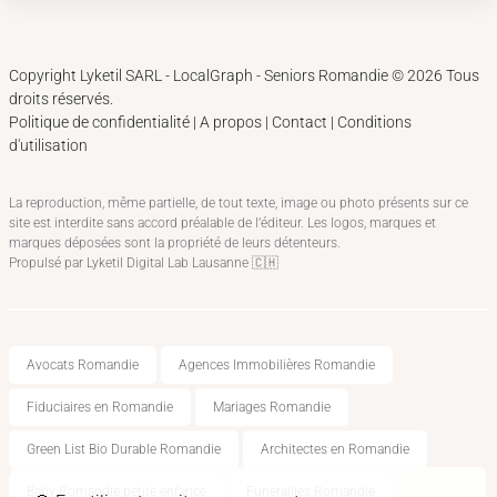
Copyright Lyketil SARL - LocalGraph -
Seniors Romandie
©
2026
Tous
droits réservés.
Politique de confidentialité
|
A propos
|
Contact
|
Conditions
d'utilisation
La reproduction, même partielle, de tout texte, image ou photo présents sur ce
site est interdite sans accord préalable de l’éditeur. Les logos, marques et
marques déposées sont la propriété de leurs détenteurs.
Propulsé par
Lyketil Digital Lab Lausanne
🇨🇭
Avocats Romandie
Agences Immobilières Romandie
Fiduciaires en Romandie
Mariages Romandie
Green List Bio Durable Romandie
Architectes en Romandie
Baby Romandie petite enfance
Funerailles Romandie