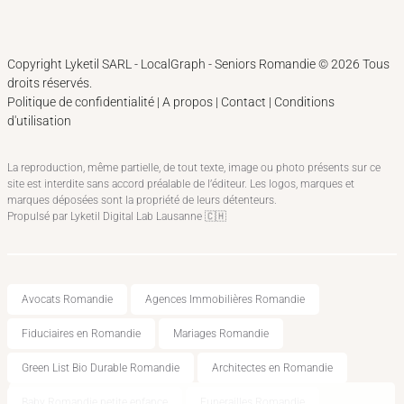
Copyright Lyketil SARL - LocalGraph -
Seniors Romandie
©
2026
Tous
droits réservés.
Politique de confidentialité
|
A propos
|
Contact
|
Conditions
d'utilisation
La reproduction, même partielle, de tout texte, image ou photo présents sur ce
site est interdite sans accord préalable de l’éditeur. Les logos, marques et
marques déposées sont la propriété de leurs détenteurs.
Propulsé par
Lyketil Digital Lab Lausanne
🇨🇭
Avocats Romandie
Agences Immobilières Romandie
Fiduciaires en Romandie
Mariages Romandie
Green List Bio Durable Romandie
Architectes en Romandie
Baby Romandie petite enfance
Funerailles Romandie